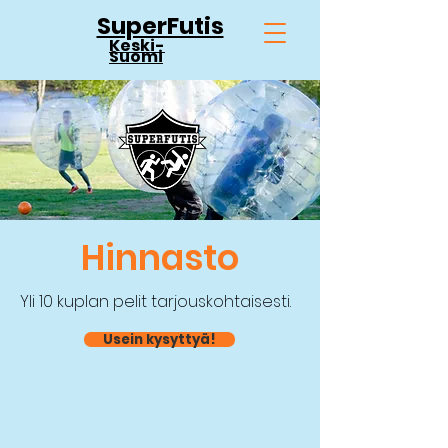
SuperFutis
Keski-
Suomi
Hinnasto
Yli 10 kuplan pelit tarjouskohtaisesti.
Usein kysyttyä!