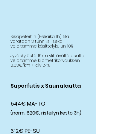
Sisäpeleihin (Peliaika 1h) tila
varataan 3 tunniksi, sekä
veloitamme käsittelykulun 10%.
Jyväskylästä 15km ylittävältä osalta
veloitamme kilometrikorvauksen
0,53€
/km + alv 24%
Superfutis x Saunalautta
544€ MA-TO
(norm. 620€, risteilyn kesto 3h)
612€ PE-
SU