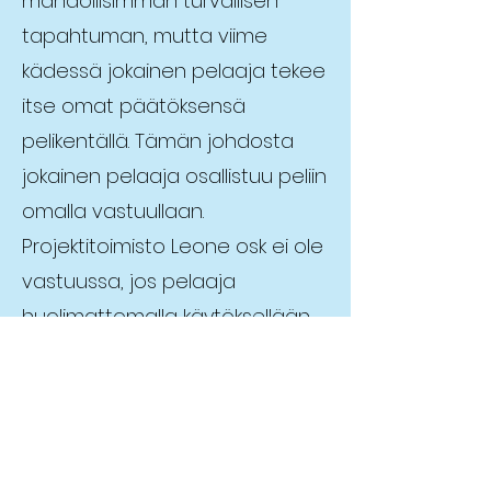
mahdollisimman turvallisen
tapahtuman, mutta viime
kädessä jokainen pelaaja tekee
itse omat päätöksensä
pelikentällä. Tämän johdosta
jokainen pelaaja osallistuu peliin
omalla vastuullaan.
Projektitoimisto Leone osk ei ole
vastuussa, jos pelaaja
huolimattomalla käytöksellään
satuttaa itsensä pelitilanteessa.
Mikäli pelaajat vahingoittavat
pelivälineistöä tai Superfutiksen
muuta kalustoa, on heillä