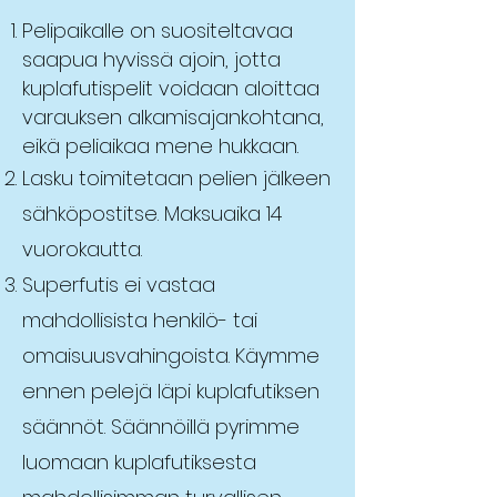
Pelipaikalle on suositeltavaa
saapua hyvissä ajoin, jotta
kuplafutispelit voidaan aloittaa
varauksen alkamisajankohtana,
eikä peliaikaa mene hukkaan.
Lasku toimitetaan pelien jälkeen
sähköpostitse. Maksuaika 14
vuorokautta.
Superfutis ei vastaa
mahdollisista henkilö- tai
omaisuusvahingoista. Käymme
ennen pelejä läpi kuplafutiksen
säännöt. Säännöillä pyrimme
luomaan kuplafutiksesta