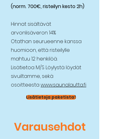
(norm. 700€, risteilyn kesto 2h)
Hinnat sisältävät
arvonlisäveron 14%
Otathan seurue
enne kanssa
huomioon, ett
ä risteilylle
mahtuu 12 henkilöä.
Lisätietoa M/S Löyly
stä löydät
sivuiltamme, sekä
osoitteesta
www.saunalautta.fi
Lisätietoja paketista!
Varausehdot